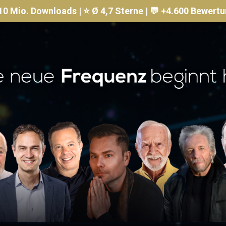
10 Mio. Downloads | ⭐️ Ø 4,7 Sterne | 💬 +4.600 Bewert